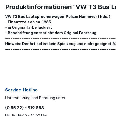
Produktinformationen "VW T3 Bus L
VW T3 Bus Lautsprecherwagen Polizei Hannover ( Nds. )
- Einsatzzeit ab ca. 1985
- in Originalfarbe lackiert
- Beschriftung entspricht dem Original Fahrzeug
-------------------------------------------------------------
Hinweis: Der Artikel ist kein Spielzeug und nicht geeignet für 
-------------------------------------------------------------
Service-Hotline
Unterstützung und Beratung unter:
(0 55 22) - 919 858
Mo-Fr, 16:00 - 19:00 Uhr