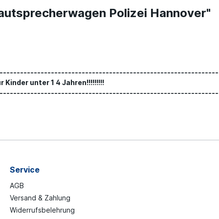
autsprecherwagen Polizei Hannover"
----------------------------------------------------------------
Kinder unter 1 4 Jahren!!!!!!!!!
----------------------------------------------------------------
Service
AGB
Versand & Zahlung
Widerrufsbelehrung